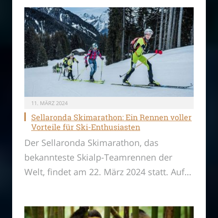
11. MÄRZ 2024
Sellaronda Skimarathon: Ein Rennen voller
Vorteile für Ski-Enthusiasten
Der Sellaronda Skimarathon, das
bekannteste Skialp-Teamrennen der
Welt, findet am 22. März 2024 statt. Auf…