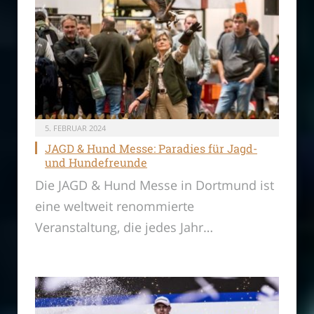
5. FEBRUAR 2024
JAGD & Hund Messe: Paradies für Jagd-
und Hundefreunde
Die JAGD & Hund Messe in Dortmund ist
eine weltweit renommierte
Veranstaltung, die jedes Jahr…