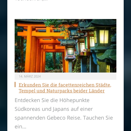
14. MÄRZ 2024
Erkunden Sie die facettenreichen Städte,
Tempel und Naturparks beider Länder
Entdecken Sie die Höhepunkte
Südkoreas und Japans auf einer
spannenden Gebeco Reise. Tauchen Sie
ein…