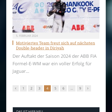
5. FEBRUAR 2024
Motiviertes Team freut sich auf nächsten
Double-header in Diriyah
Der Auftakt der Saison 2024 der ABB FIA
Formel-E-WM war ein voller Erfolg für
Jaguar…
Vorgänger
Nachfolger
1
2
3
4
5
6
…
9
DAS IST HIER NEU