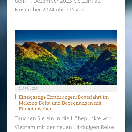
dem 1. Dezember 2023 bis zum 30.
November 2024 ohne Visum…
2. APRIL 2024
Einzigartige Erfahrungen: Bootsfahrt im
Mekong-Delta und Begegnungen mit
Einheimischen
Tauchen Sie ein in die Höhepunkte von
Vietnam mit der neuen 14-tägigen Reise