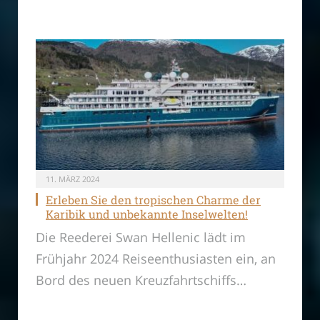
11. MÄRZ 2024
Erleben Sie den tropischen Charme der
Karibik und unbekannte Inselwelten!
Die Reederei Swan Hellenic lädt im
Frühjahr 2024 Reiseenthusiasten ein, an
Bord des neuen Kreuzfahrtschiffs…