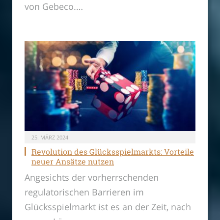
von Gebeco.…
25. MÄRZ 2024
Revolution des Glücksspielmarkts: Vorteile
neuer Ansätze nutzen
Angesichts der vorherrschenden
regulatorischen Barrieren im
Glücksspielmarkt ist es an der Zeit, nach