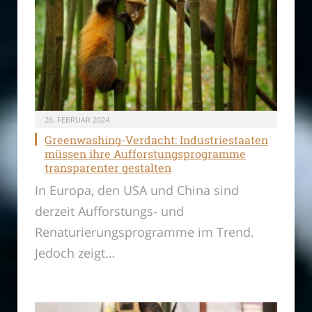
26. FEBRUAR 2024
Greenwashing-Verdacht: Industriestaaten
müssen ihre Aufforstungsprogramme
transparenter gestalten
In Europa, den USA und China sind
derzeit Aufforstungs- und
Renaturierungsprogramme im Trend.
Jedoch zeigt…