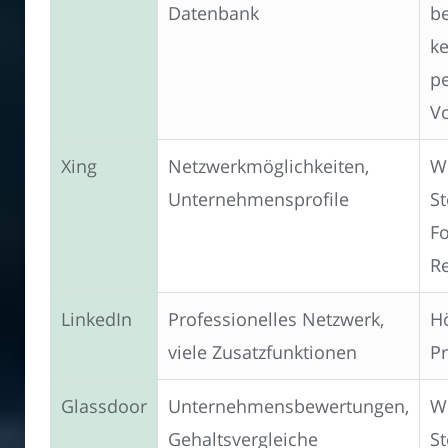
Datenbank
be
ke
pe
V
Xing
Netzwerkmöglichkeiten,
W
Unternehmensprofile
St
F
R
LinkedIn
Professionelles Netzwerk,
H
viele Zusatzfunktionen
P
Glassdoor
Unternehmensbewertungen,
W
Gehaltsvergleiche
St