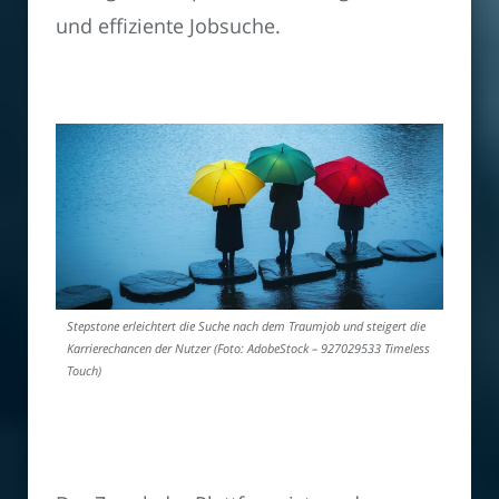
und effiziente Jobsuche.
Stepstone erleichtert die Suche nach dem Traumjob und steigert die
Karrierechancen der Nutzer (Foto: AdobeStock – 927029533 Timeless
Touch)