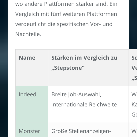
wo andere Plattformen stärker sind. Ein
Vergleich mit fünf weiteren Plattformen
verdeutlicht die spezifischen Vor- und
Nachteile.
Name
Stärken im Vergleich zu
S
„Stepstone“
V
„
Indeed
Breite Job-Auswahl,
W
internationale Reichweite
Ka
G
Monster
Große Stellenanzeigen-
W