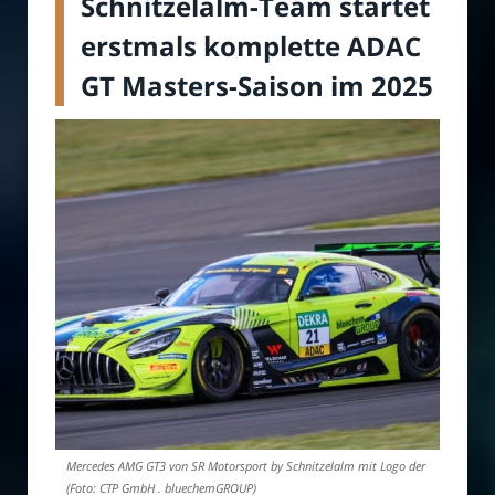
Schnitzelalm-Team startet
erstmals komplette ADAC
GT Masters-Saison im 2025
Mercedes AMG GT3 von SR Motorsport by Schnitzelalm mit Logo der
(Foto: CTP GmbH . bluechemGROUP)