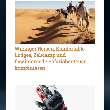
Wikinger Reisen: Komfortable
Lodges, Zeltcamp und
faszinierende Safariabenteuer
kombinieren