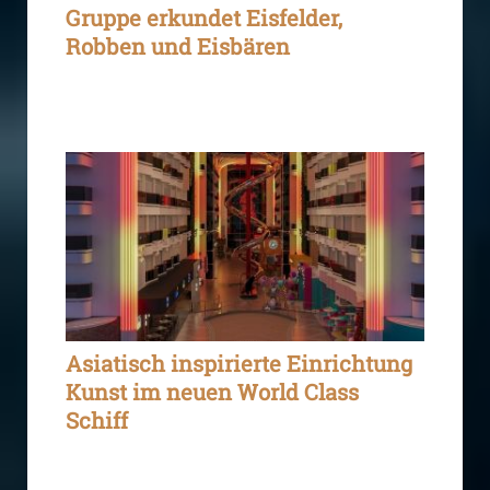
Gruppe erkundet Eisfelder,
Robben und Eisbären
Asiatisch inspirierte Einrichtung
Kunst im neuen World Class
Schiff