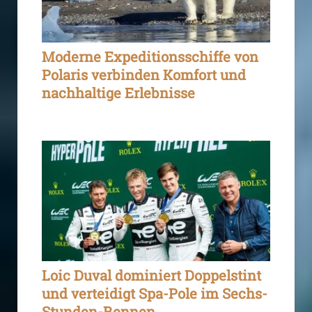
Moderne Expeditionsschiffe von
Polaris verbinden Komfort und
nachhaltige Erlebnisse
Loic Duval dominiert Doppelstint
und verteidigt Spa-Pole im Sechs-
Stunden-Rennen