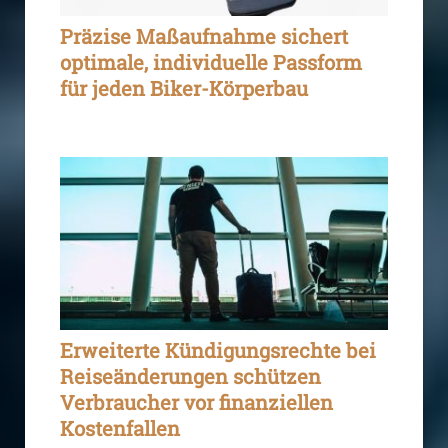
Präzise Maßaufnahme sichert
optimale, individuelle Passform
für jeden Biker-Körperbau
Erweiterte Kündigungsrechte bei
Reiseänderungen schützen
Verbraucher vor finanziellen
Kostenfallen