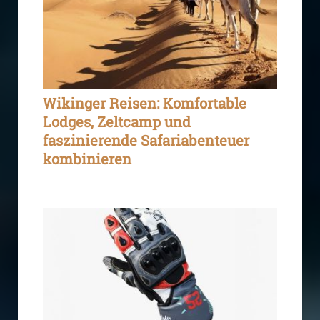
Wikinger Reisen: Komfortable
Lodges, Zeltcamp und
faszinierende Safariabenteuer
kombinieren