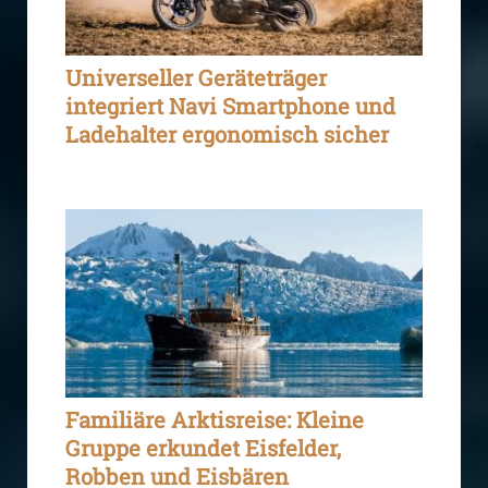
Universeller Geräteträger
integriert Navi Smartphone und
Ladehalter ergonomisch sicher
Familiäre Arktisreise: Kleine
Gruppe erkundet Eisfelder,
Robben und Eisbären