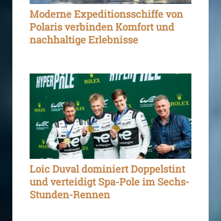
Moderne Expeditionsschiffe von
Polaris verbinden Komfort und
nachhaltige Erlebnisse
Loic Duval dominiert Doppelstint
und verteidigt Spa-Pole im Sechs-
Stunden-Rennen