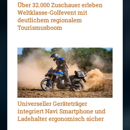
Über 32.000 Zuschauer erleben
Weltklasse-Golfevent mit
deutlichem regionalem
Tourismusboom
Universeller Geräteträger
integriert Navi Smartphone und
Ladehalter ergonomisch sicher