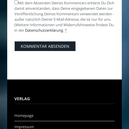
Mit dem Absenden Deines Kommentars erklärst Du Dich
damit einverstanden, dass Deine eingegebenen Daten zur
Veröffentlichung Deines Kommentars verwendet werden -
außer natürlich Deiner E-Mail-Adresse, die ist nur für uns.
(Weitere Informationen und Widerrufshinweise findest Du
in der
Datenschutzerklärung
.
*
VERLAG
Homepage
Impressum