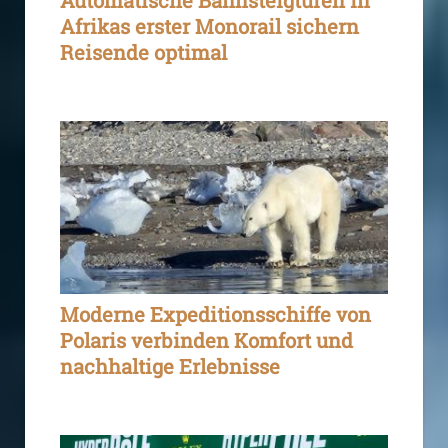
Automatische Bahnsteigtüren in
Afrikas erster Monorail sichern
Reisende optimal
Moderne Expeditionsschiffe von
Polaris verbinden Komfort und
nachhaltige Erlebnisse