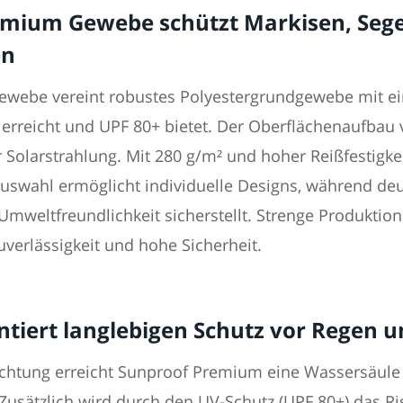
remium Gewebe schützt Markisen, Seg
en
webe vereint robustes Polyestergrundgewebe mit ein
rreicht und UPF 80+ bietet. Der Oberflächenaufbau
ver Solarstrahlung. Mit 280 g/m² und hoher Reißfesti
uswahl ermöglicht individuelle Designs, während deu
Umweltfreundlichkeit sicherstellt. Strenge Produktio
Zuverlässigkeit und hohe Sicherheit.
tiert langlebigen Schutz vor Regen u
ichtung erreicht Sunproof Premium eine Wassersäule
 Zusätzlich wird durch den UV-Schutz (UPF 80+) das 