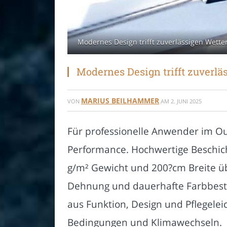
Modernes Design trifft zuverlässigen Wett
Modernes Design trifft zuverl
MARIUS BEILHAMMER
VON
AM
2. JUNI 2025
Für professionelle Anwender im O
Performance. Hochwertige Beschic
g/m² Gewicht und 200?cm Breite ü
Dehnung und dauerhafte Farbbestä
aus Funktion, Design und Pflegelei
Bedingungen und Klimawechseln.