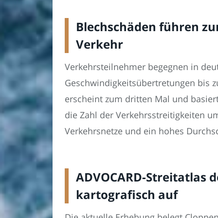
Blechschäden führen zu
Verkehr
Verkehrsteilnehmer begegnen in deut
Geschwindigkeitsübertretungen bis z
erscheint zum dritten Mal und basier
die Zahl der Verkehrsstreitigkeiten u
Verkehrsnetze und ein hohes Durchsc
ADVOCARD-Streitatlas de
kartografisch auf
Die aktuelle Erhebung belegt Cloppenb