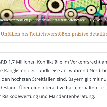
otlichtverstößen präzise detailliert (Foto: AdobeStock - Trygve - 
nfällen bis Rotlichtverstößen präzise detailli
RD 1,7 Millionen Konfliktfälle im Verkehrsrecht a
e Ranglisten der Landkreise an, während Nordrh
en höchsten Streitfällen sind. Bayern gilt mit nur
esland. Über eine interaktive Karte erhalten Jur
zur Risikobewertung und Mandantenberatung.