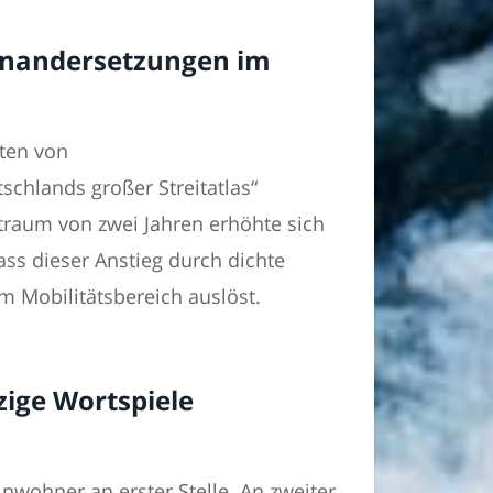
inandersetzungen im
ten von
chlands großer Streitatlas“
itraum von zwei Jahren erhöhte sich
ass dieser Anstieg durch dichte
 Mobilitätsbereich auslöst.
zige Wortspiele
nwohner an erster Stelle. An zweiter