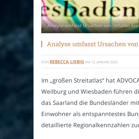
Analyse umfasst Ursachen von Unfällen bis R
Analyse umfasst Ursachen von U
REBECCA LIEBIG
VON
AM
12. JANUAR 2026
Im „großen Streitatlas“ hat ADVOCA
Weilburg und Wiesbaden führen di
das Saarland die Bundesländer mit d
Einwohner als entspanntestes Bund
detaillierte Regionalkennzahlen 