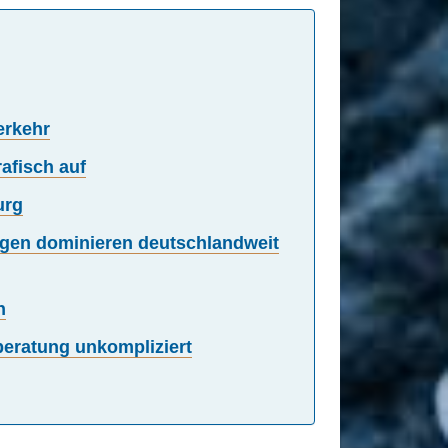
erkehr
afisch auf
urg
ungen dominieren deutschlandweit
n
sberatung unkompliziert