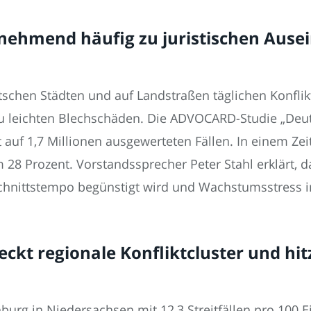
nehmend häufig zu juristischen Ause
schen Städten und auf Landstraßen täglichen Konflik
u leichten Blechschäden. Die ADVOCARD-Studie „Deuts
t auf 1,7 Millionen ausgewerteten Fällen. In einem Ze
m 28 Prozent. Vorstandssprecher Peter Stahl erklärt, d
hnittstempo begünstigt wird und Wachstumsstress im
ckt regionale Konfliktcluster und hit
urg in Niedersachsen mit 12,3 Streitfällen pro 100 Ei