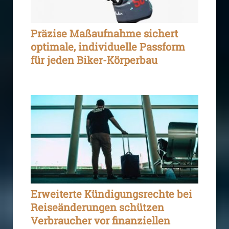
Präzise Maßaufnahme sichert
optimale, individuelle Passform
für jeden Biker-Körperbau
Erweiterte Kündigungsrechte bei
Reiseänderungen schützen
Verbraucher vor finanziellen