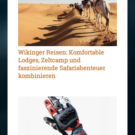
Wikinger Reisen: Komfortable
Lodges, Zeltcamp und
faszinierende Safariabenteuer
kombinieren