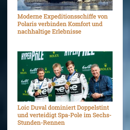
Moderne Expeditionsschiffe von
Polaris verbinden Komfort und
nachhaltige Erlebnisse
Loic Duval dominiert Doppelstint
und verteidigt Spa-Pole im Sechs-
Stunden-Rennen